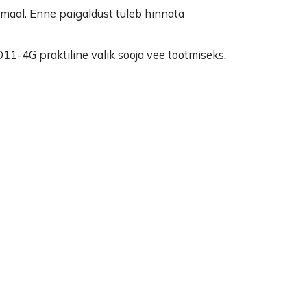
umaal. Enne paigaldust tuleb hinnata
1-4G praktiline valik sooja vee tootmiseks.