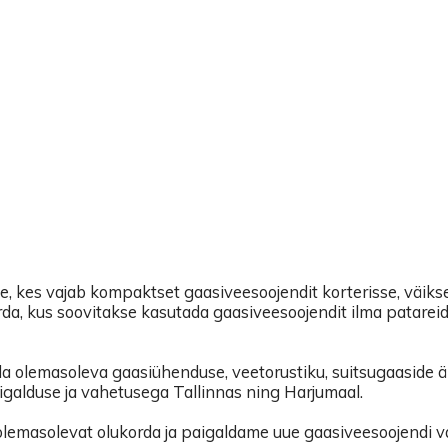
kes vajab kompaktset gaasiveesoojendit korterisse, väiksem
da, kus soovitakse kasutada gaasiveesoojendit ilma patareid
a olemasoleva gaasiühenduse, veetorustiku, suitsugaaside ära
galduse ja vahetusega Tallinnas ning Harjumaal.
masolevat olukorda ja paigaldame uue gaasiveesoojendi vas