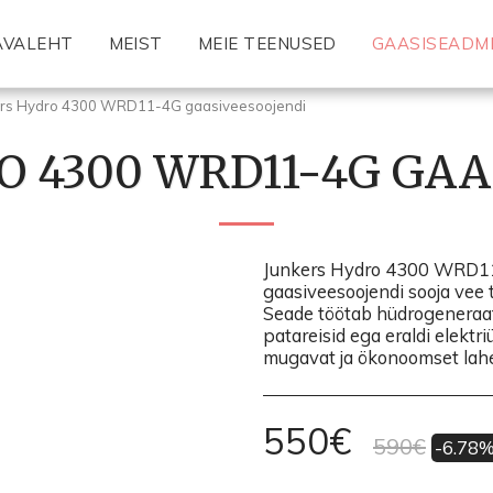
AVALEHT
MEIST
MEIE TEENUSED
GAASISEADM
ers Hydro 4300 WRD11-4G gaasiveesoojendi
O 4300 WRD11-4G GAA
Junkers Hydro 4300 WRD11
gaasiveesoojendi sooja vee 
Seade töötab hüdrogeneraato
patareisid ega eraldi elektr
mugavat ja ökonoomset lahe
550
€
590
€
-6.78