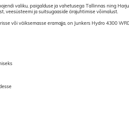
jendi valiku, paigalduse ja vahetusega Tallinnas ning Harj
st, veesüsteemi ja suitsugaaside ärajuhtimise võimalust.
erisse või väiksemasse eramajja, on Junkers Hydro 4300 WRD1
miseks
adesse