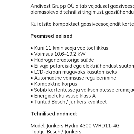
Andivest Grupp OÜ aitab vajadusel gaasiveesoo
olemasolevaid tehnilisi tingimusi, gaasiühendu
Kui otsite kompaktset gaasiveesoojendit kort
Peamised eelised:
• Kuni 11 l/min sooja vee tootlikkus
• Võimsus 10,6–19,2 kW
• Hüdrogeneraatoriga süüde
• Ei vaja patareisid ega elektriühendust süüta
• LCD-ekraan mugavaks kasutamiseks
• Automaatne võimsuse reguleerimine
• Kompaktne korpus
• Sobib korteritesse ja väiksematesse eramaj
• Energiaefektiivsuse klass A
• Tuntud Bosch / Junkers kvaliteet
Tehnilised andmed:
Mudel: Junkers Hydro 4300 WRD11-4G
Tootja: Bosch / Junkers