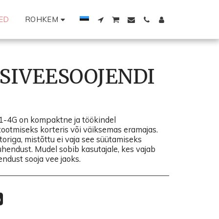
ED
ROHKEM
SIVEESOOJENDI
-4G on kompaktne ja töökindel
tootmiseks korteris või väiksemas eramajas.
riga, mistõttu ei vaja see süütamiseks
iühendust. Mudel sobib kasutajale, kes vajab
ndust sooja vee jaoks.
%