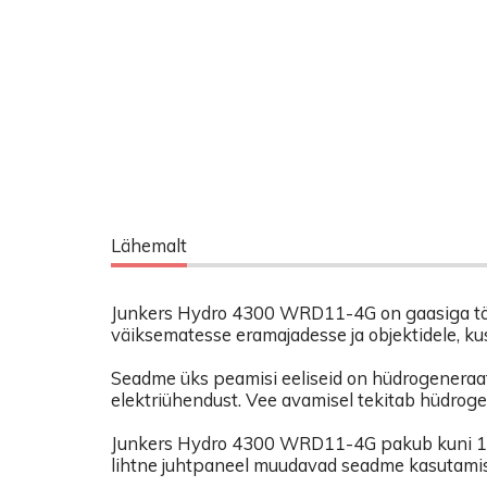
Lähemalt
Junkers Hydro 4300 WRD11-4G on gaasiga tööta
väiksematesse eramajadesse ja objektidele, ku
Seadme üks peamisi eeliseid on hüdrogeneraato
elektriühendust. Vee avamisel tekitab hüdroge
Junkers Hydro 4300 WRD11-4G pakub kuni 11 l
lihtne juhtpaneel muudavad seadme kasutamis