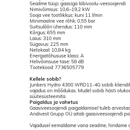
Seadme tüüp: gaasiga läbivoolu-veesoojendi
Nimivõimsus: 10,6–19,2 kW
Sooja vee tootlikkus: kuni 11 l/min
Minimaalne vee rõhk: 0,55 bar
Suitsulõõri ühendus: 110 mm
Kõrgus: 655 mm
Laius: 310 mm
Sügavus: 225 mm
Netokaal: 10,84 kg
Energiatõhususe klass: A
Helivõimsuse tase: 58 dB
Tootekood: 7736505779
Kellele sobib?
Junkers Hydro 4300 WRD11-4G sobib kliendile, 
vajadus on mõõdukas. Mudel sobib hästi olukor
süütesüsteemita.
Paigaldus ja vahetus
Gaasiveesoojendi paigaldamisel tuleb arvestad
Andivest Grupp OÜ aitab gaasiveesoojendi pai
Vajadusel eemaldame vana seadme, hindame ole