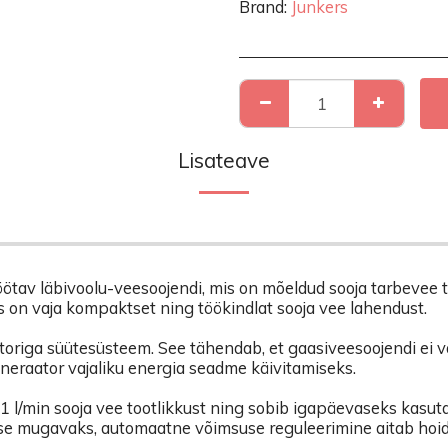
Brand:
Junkers
Lisateave
v läbivoolu-veesoojendi, mis on mõeldud sooja tarbevee to
s on vaja kompaktset ning töökindlat sooja vee lahendust.
riga süütesüsteem. See tähendab, et gaasiveesoojendi ei va
neraator vajaliku energia seadme käivitamiseks.
/min sooja vee tootlikkust ning sobib igapäevaseks kasuta
e mugavaks, automaatne võimsuse reguleerimine aitab hoid