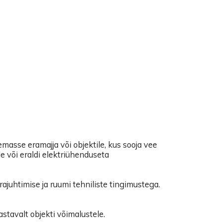
asse eramajja või objektile, kus sooja vee
e või eraldi elektriühenduseta
juhtimise ja ruumi tehniliste tingimustega.
tavalt objekti võimalustele.