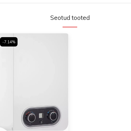
Seotud tooted
-7.14%