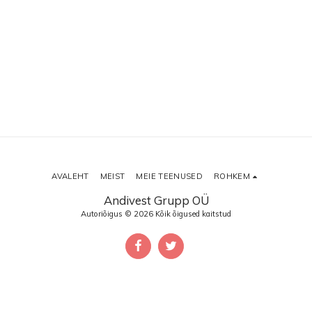
AVALEHT
MEIST
MEIE TEENUSED
ROHKEM
Andivest Grupp OÜ
Autoriõigus © 2026 Kõik õigused kaitstud